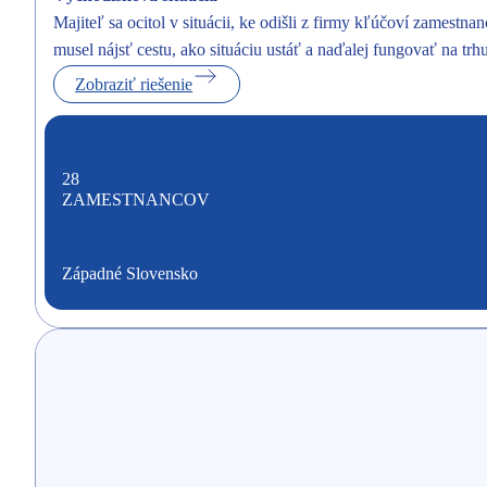
Majiteľ sa ocitol v situácii, ke odišli z firmy kľúčoví zamestn
musel nájsť cestu, ako situáciu ustáť a naďalej fungovať na trhu
Zobraziť riešenie
28
ZAMESTNANCOV
Západné Slovensko