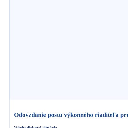
Odovzdanie postu výkonného riaditeľa p
Východisková situácia