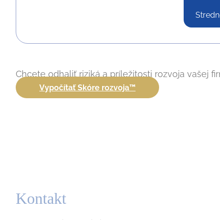
Stredn
Chcete odhaliť riziká a príležitosti rozvoja vašej f
Vypočítať Skóre rozvoja™
Kontakt