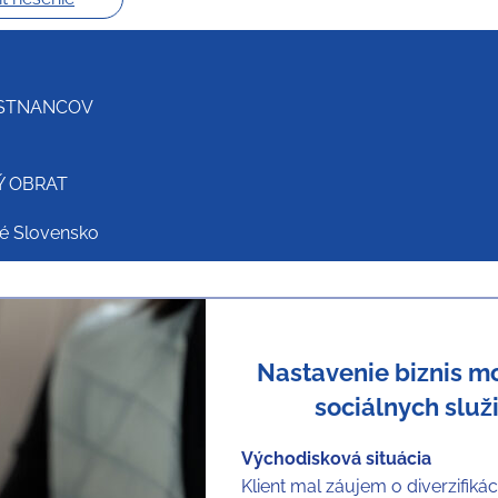
STNANCOV
Ý OBRAT
é Slovensko
Nastavenie biznis 
sociálnych služ
Východisková situácia
Klient mal záujem o diverzifikáci