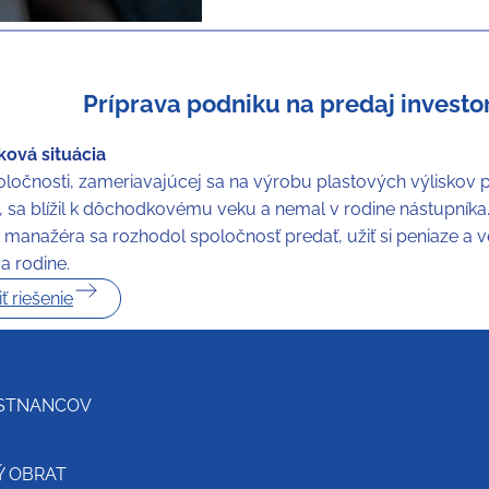
Príprava podniku na predaj investo
ová situácia
poločnosti, zameriavajúcej sa na výrobu plastových výliskov
, sa blížil k dôchodkovému veku a nemal v rodine nástupník
 manažéra sa rozhodol spoločnosť predať, užiť si peniaze a 
 rodine.
ť riešenie
STNANCOV
Ý OBRAT