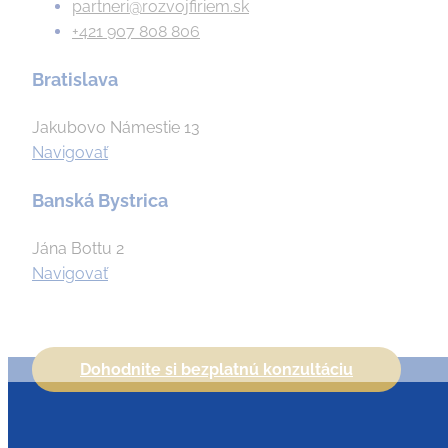
partneri@rozvojfiriem.sk
+421 907 808 806
Bratislava
Jakubovo Námestie 13
Navigovať
Banská Bystrica
Jána Bottu 2
Navigovať
Dohodnite si bezplatnú konzultáciu