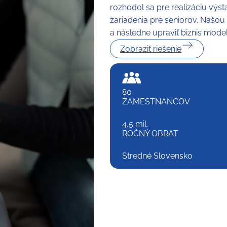
rozhodol sa pre realizáciu výs
zariadenia pre seniorov. Našou
a následne upraviť biznis model, 
Zobraziť riešenie
80
ZAMESTNANCOV
4,5 mil.
ROČNÝ OBRAT
Stredné Slovensko