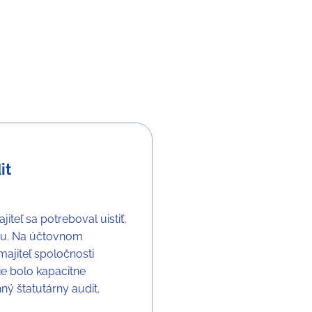
it
iteľ sa potreboval uistiť,
vou. Na účtovnom
majiteľ spoločnosti
e bolo kapacitne
ý štatutárny audit.