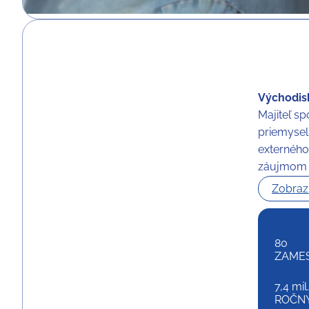
Východisk
Majiteľ s
priemysel
externého
záujmom a
Zobrazi
80
ZAME
7,4 mil.
ROČN