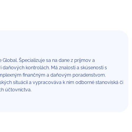
Global. Špecializuje sa na dane z príjmov a
 daňových kontrolách. Má znalosti a skúsenosti s
 komplexným finančným a daňovým poradenstvom.
́ch situácií a vypracováva k nim odborné stanoviská či
h účtovníctva.