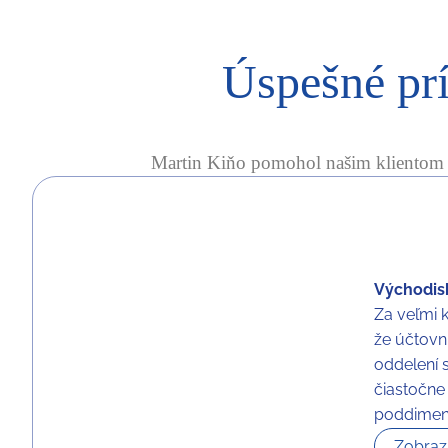
Úspešné pr
Martin Kiňo pomohol našim klientom aj
Východisk
Za veľmi k
že účtovn
oddelení 
čiastočne
poddimenz
Zobrazi