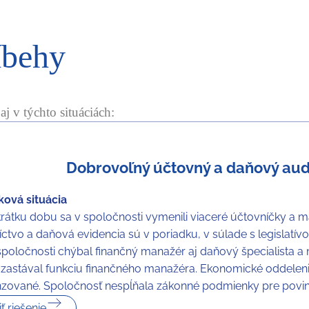
íbehy
 v týchto situáciách:
Dobrovoľný účtovný a daňový aud
ová situácia
rátku dobu sa v spoločnosti vymenili viaceré účtovníčky a maj
íctvo a daňová evidencia sú v poriadku, v súlade s legislatí
spoločnosti chýbal finančný manažér aj daňový špecialista a 
 zastával funkciu finančného manažéra. Ekonomické oddeleni
ované. Spoločnosť nespĺňala zákonné podmienky pre povinn
ť riešenie