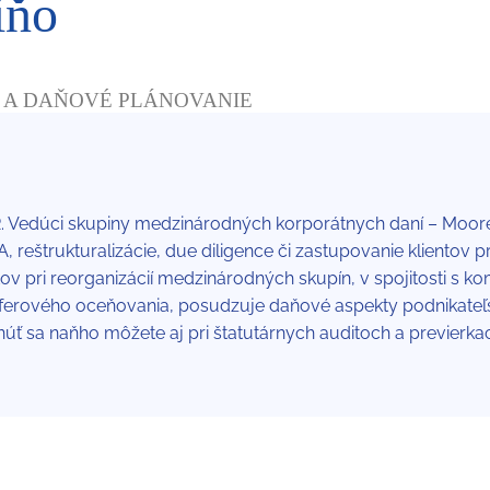
iňo
 A DAŇOVÉ PLÁNOVANIE
 Vedúci skupiny medzinárodných korporátnych daní – Moore 
reštrukturalizácie, due diligence či zastupovanie klientov pri
v pri reorganizácií medzinárodných skupín, v spojitosti s
ferového oceňovania, posudzuje daňové aspekty podnikateľsky
hnúť sa naňho môžete aj pri štatutárnych auditoch a previerkac