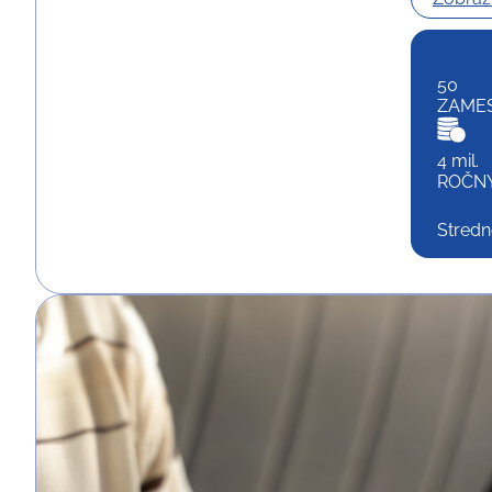
50
ZAME
4 mil.
ROČN
Stredn