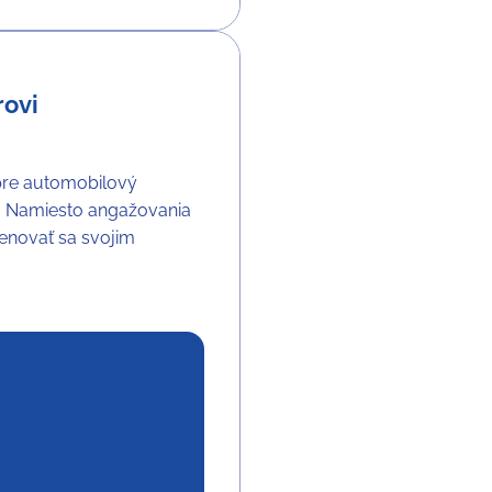
rovi
 pre automobilový
a. Namiesto angažovania
venovať sa svojim